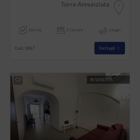
Torre Annunziata
105 mq
2 Camere
1 Bagni
Dettagli
Cod. 1867
IN VENDITA