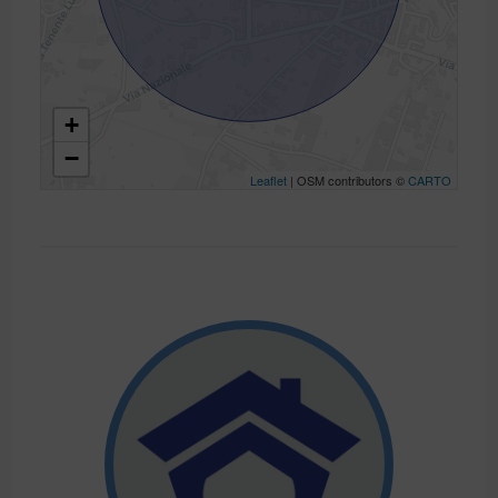
+
−
Leaflet
| OSM contributors ©
CARTO