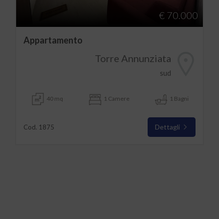
€ 70.000
Appartamento
Torre Annunziata
sud
40 mq
1 Camere
1 Bagni
Dettagli
Cod. 1875