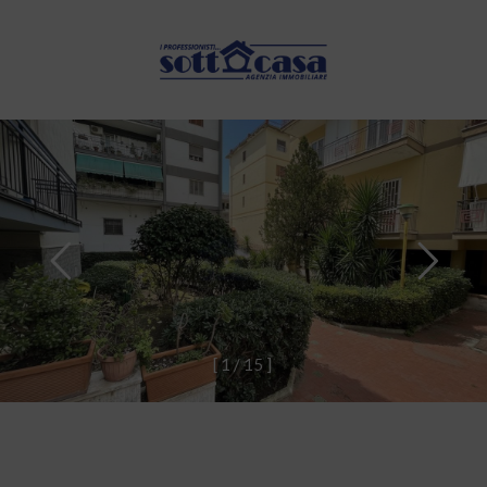
[
1
/
1
5
]