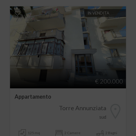
IN VENDITA
€ 200.000
Appartamento
Torre Annunziata
sud
125 mq
2 Camere
2 Bagni