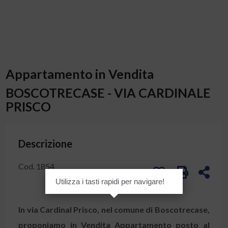
Appartamento in Vendita
BOSCOTRECASE - VIA CARDINALE
PRISCO
Descrizione
Cod. 1854
Utilizza i tasti rapidi per navigare!
In via Cardinal Prisco, nel comune di
Boscotrecase
,
proponiamo in
Vendita
Appartamento
posto al