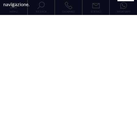
navigazione.
MENU
RICERCA
CHIAMACI
SCRIVICI
WHATSAPP
Codice
Home
Contratto
Chi siamo
Qualsiasi
Vendita
Affitto
Immobili
[+]
Scegli dove cercare
Servizi
LUPICINO FRANCESCO
Contatti
[+]
AGENTE
Tipologia -
multiscelta
P.IVA: 08130051215
Num. REA: NA-935118