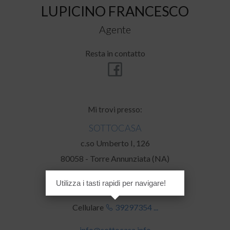
LUPICINO FRANCESCO
Agente
Resta in contatto
Mi trovi presso:
SOTTOCASA
c.so Umberto I, 126
80058 - Torre Annunziata (NA)
Utilizza i tasti rapidi per navigare!
Telefono
08153640 ...
Cellulare
39297354 ...
info@sottocasa.info