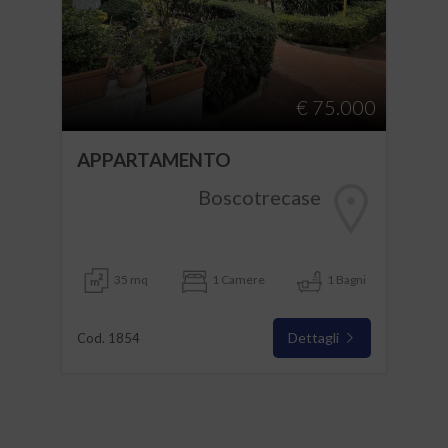
€ 75.000
APPARTAMENTO
Boscotrecase
35 mq
1 Camere
1 Bagni
Dettagli
Cod. 1854